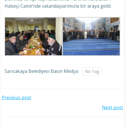
Habeşi Camii’nde vatandaşlarımızla bir araya geldi.
Sarıcakaya Belediyesi Basın Medya
No Tag
Yazı
Previous post
Yazı
Next post
gezinmesi
gezinmesi