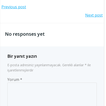
Yazı
Previous post
Yazı
Next post
gezinmesi
gezinmesi
No responses yet
Bir yanıt yazın
E-posta adresiniz yayınlanmayacak.
Gerekli alanlar
*
ile
işaretlenmişlerdir
Yorum
*